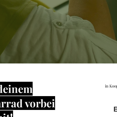
deinem
in Koo
rrad vorbei