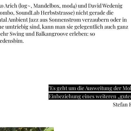
o Arich (log~, Mandelbox, mod4) und David Wedenig
Kombo, SoundLab Herbststrasse) nicht gerade die
ntal Ambient Jazz aus Sonnen
strom verzauber
n oder in
e umtriebig sind, kann
man sie gelegentlich
auch
ganz
mehr Swing und Balkan
groove erleben: so
iedensbim.
"Es geht um die Ausweitung der Mob
Einbeziehung eines weiteren „gute
Stefan 