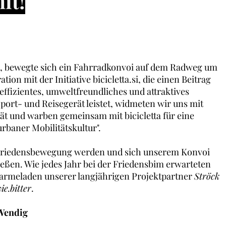
it!
n, bewegte sich ein Fahrradkonvoi auf dem Radweg um
ion mit der Initiative bicicletta.si, die einen Beitrag
effizientes, umweltfreundliches und attraktives
port- und Reisegerät leistet,
widmeten
wir uns mit
tät und warben
gemeinsam
mit bicicletta für eine
rbaner Mobilitätskultur".
r Friedensbewegung werden und sich unserem Konvoi
eßen. Wie jedes Jahr bei der Friedensbim erwarteten
Marmeladen unserer langjährigen Projektpartner
Ströck
ie.bitter
.
 Wendig